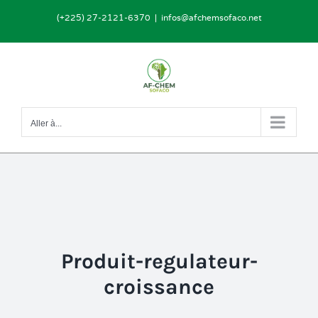
Passer
(+225) 27-2121-6370
|
infos@afchemsofaco.net
au
contenu
Aller à...
Produit-regulateur-
croissance