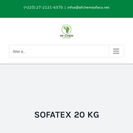
Passer
(+225) 27-2121-6370
|
infos@afchemsofaco.net
au
contenu
Aller à...
SOFATEX 20 KG