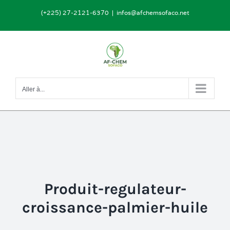
Passer
(+225) 27-2121-6370
|
infos@afchemsofaco.net
au
contenu
Aller à...
Produit-regulateur-
croissance-palmier-huile