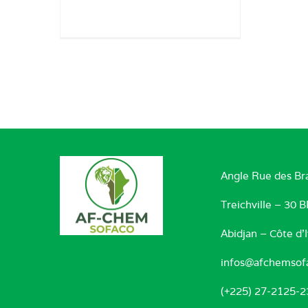
Angle Rue des Br
Treichville – 30 
Abidjan – Côte d’I
infos@afchemsof
(+225) 27-2125-2