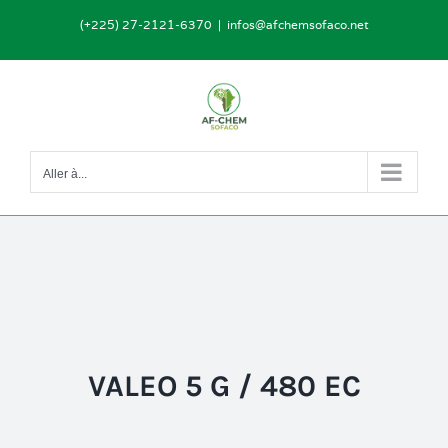
Passer
(+225) 27-2121-6370
|
infos@afchemsofaco.net
au
contenu
Aller à...
VALEO 5 G / 480 EC