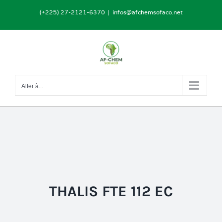
Passer
(+225) 27-2121-6370
|
infos@afchemsofaco.net
au
contenu
Aller à...
THALIS FTE 112 EC