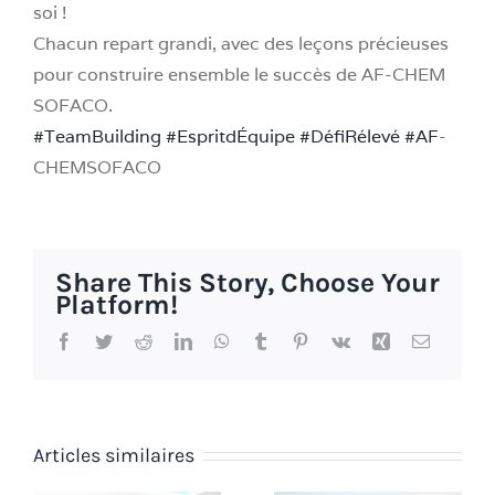
soi !
Chacun repart grandi, avec des leçons précieuses
pour construire ensemble le succès de AF-CHEM
SOFACO.
#TeamBuilding
#EspritdÉquipe
#DéfiRélevé
#AF
-
CHEMSOFACO
Share This Story, Choose Your
Platform!
Facebook
Twitter
Reddit
LinkedIn
WhatsApp
Tumblr
Pinterest
Vk
Xing
Email
Articles similaires