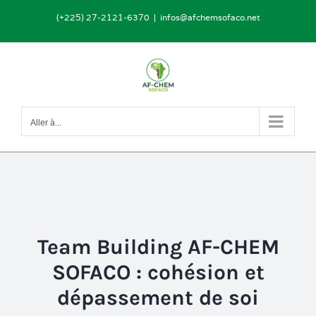
Passer
(+225) 27-2121-6370
|
infos@afchemsofaco.net
au
contenu
Aller à...
Team Building AF-CHEM
SOFACO : cohésion et
dépassement de soi