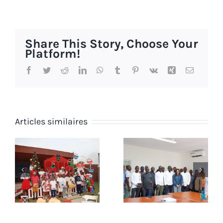
Share This Story, Choose Your
Platform!
Facebook
Twitter
Reddit
LinkedIn
WhatsApp
Tumblr
Pinterest
Vk
Xing
Email
Articles similaires
Novembre
Octobre
bleu chez
Rose chez
AF-CHEM
AF-CHEM
SOFACO
SOFACO