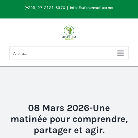
Passer
(+225) 27-2121-6370
|
infos@afchemsofaco.net
au
contenu
Aller à...
08 Mars 2026-Une
matinée pour comprendre,
partager et agir.