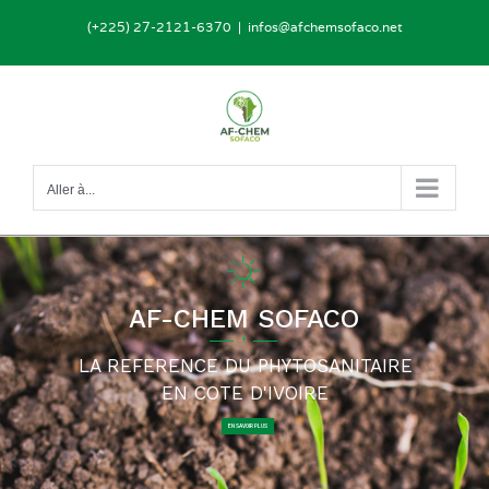
Passer
(+225) 27-2121-6370
|
infos@afchemsofaco.net
au
contenu
Aller à...
AF-CHEM SOFACO
LA REFERENCE DU PHYTOSANITAIRE
EN COTE D'IVOIRE
EN SAVOIR PLUS