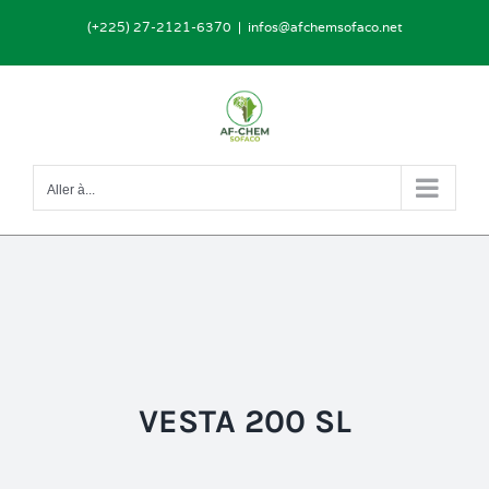
Passer
(+225) 27-2121-6370
|
infos@afchemsofaco.net
au
contenu
Aller à...
VESTA 200 SL