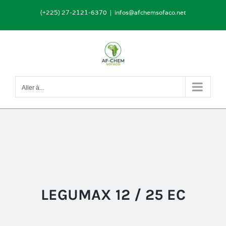
Passer
(+225) 27-2121-6370
|
infos@afchemsofaco.net
au
contenu
Aller à...
LEGUMAX 12 / 25 EC