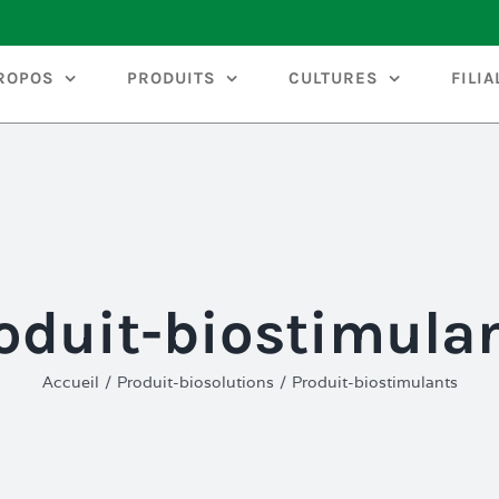
ROPOS
PRODUITS
CULTURES
FILIA
oduit-biostimula
Accueil
/
Produit-biosolutions
/
Produit-biostimulants