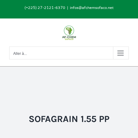
Passer
(+225) 27-2121-6370
|
infos@afchemsofaco.net
au
contenu
Aller à...
SOFAGRAIN 1.55 PP