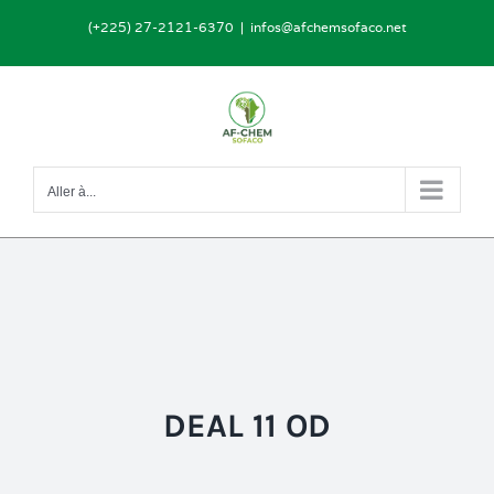
Passer
(+225) 27-2121-6370
|
infos@afchemsofaco.net
au
contenu
Aller à...
DEAL 11 OD